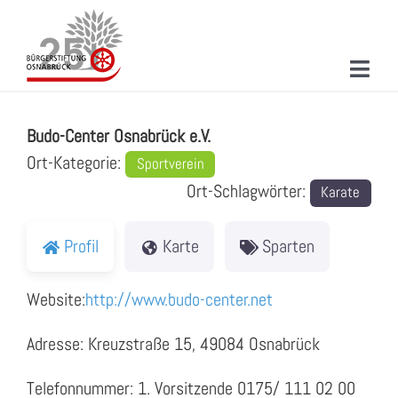
Zum
Inhalt
springen
Toggl
Budo-Center Osnabrück e.V.
Navig
ÜBER UNS
Budo-Center Osnabrück e.V.
MITMACHEN
Ort-Kategorie:
Sportverein
Ort-Schlagwörter:
Karate
PROJEKTE & AKTIONEN
NEUIGKEITEN
Profil
Karte
Sparten
VERANSTALTUNGEN
Website:
http://www.budo-center.net
KONTAKT
Adresse: Kreuzstraße 15, 49084 Osnabrück
SUCHE
Telefonnummer: 1. Vorsitzende 0175/ 111 02 00