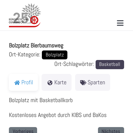
Zum
Inhalt
springen
Toggl
Bolzplatz Bierbaumsweg
Navig
ÜBER UNS
Bolzplatz Bierbaumsweg
MITMACHEN
Ort-Kategorie:
Bolzplatz
Ort-Schlagwörter:
Basketball
PROJEKTE & AKTIONEN
NEUIGKEITEN
Profil
Karte
Sparten
VERANSTALTUNGEN
Bolzplatz mit Basketballkorb
KONTAKT
Kostenloses Angebot durch KIBS und BaKos
SUCHE
Vorheriges
Nächstes