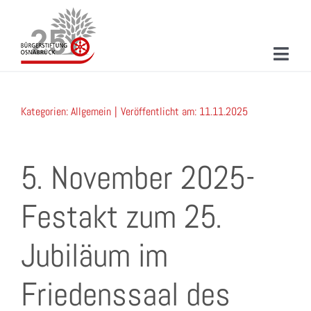
Zum
Inhalt
springen
Toggl
Navig
ÜBER UNS
Kategorien:
Allgemein
|
Veröffentlicht am: 11.11.2025
MITMACHEN
PROJEKTE & AKTIONEN
5. November 2025-
NEUIGKEITEN
Festakt zum 25.
VERANSTALTUNGEN
Jubiläum im
KONTAKT
Friedenssaal des
SUCHE