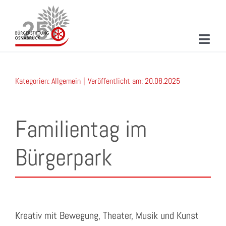
Zum
Inhalt
springen
Toggl
Navig
ÜBER UNS
Kategorien:
Allgemein
|
Veröffentlicht am: 20.08.2025
MITMACHEN
PROJEKTE & AKTIONEN
Familientag im
NEUIGKEITEN
Bürgerpark
VERANSTALTUNGEN
KONTAKT
SUCHE
Kreativ mit Bewegung, Theater, Musik und Kunst