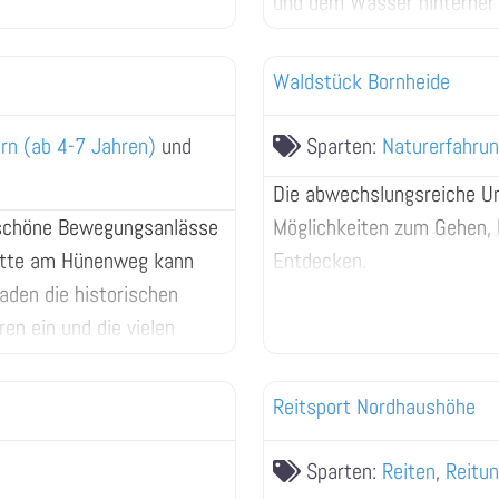
und dem Wasser hinterher 
Waldstück Bornheide
n (ab 4-7 Jahren)
und
Sparten:
Naturerfahru
Die abwechslungsreiche U
e schöne Bewegungsanlässe
Möglichkeiten zum Gehen, 
hütte am Hünenweg kann
Entdecken.
aden die historischen
en ein und die vielen
 werden.
Reitsport Nordhaushöhe
Sparten:
Reiten
,
Reitun