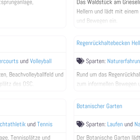
tsprunganlage,
Das Waldstück am Grieseli
Hellern und lädt mit einem
und Bewegen ein.
Regenrückhaltebecken Hel
ercourts
und
Volleyball
Sparten:
Naturerfahru
en, Beachvolleyballfeld und
Rund um das Regenrückhalt
lplätz des OSC.
zum informellen Bewegen u
Botanischer Garten
ichtathletik
und
Tennis
Sparten:
Laufen
und
Na
age, Tennisplätze und
Der Botanische Garten lädt