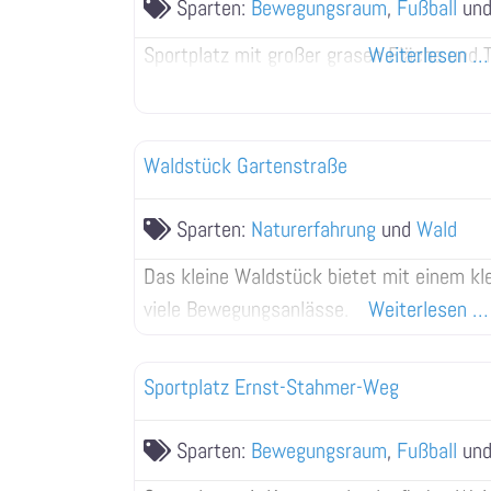
Sparten:
Bewegungsraum
,
Fußball
un
Sportplatz mit großer grasen Fläche und 
Weiterlesen …
Waldstück Gartenstraße
Sparten:
Naturerfahrung
und
Wald
Das kleine Waldstück bietet mit einem kl
viele Bewegungsanlässe.
Weiterlesen …
Sportplatz Ernst-Stahmer-Weg
Sparten:
Bewegungsraum
,
Fußball
un