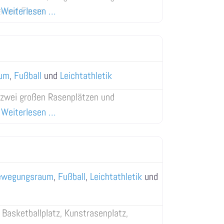
ra und Fauna.
Weiterlesen …
um
,
Fußball
und
Leichtathletik
 zwei großen Rasenplätzen und
Weiterlesen …
ewegungsraum
,
Fußball
,
Leichtathletik
und
 Basketballplatz, Kunstrasenplatz,