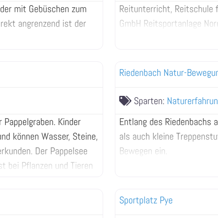
, der mit Gebüschen zum
Reitunterricht, Reitschule
rekt angrenzend ist der
GmbH Reitsportanlage No
Riedenbach Natur-Bewegu
Sparten:
Naturerfahru
r Pappelgraben. Kinder
Entlang des Riedenbachs 
und können Wasser, Steine,
als auch kleine Treppenst
rkunden. Der Pappelsee
Bewegen ein.
st bei Pflanzen und Tieren
Sportplatz Pye