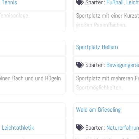
d
Tennis
Sparten:
Fußball
,
Leich
Tennisanlage.
Sportplatz mit einer Kurzs
großen Rasenflächen.
Sportplatz Hellern
Sparten:
Bewegungsra
einen Bach und und Hügeln
Sportplatz mit mehreren Fu
Sportmöglichkeiten.
Wald am Grieseling
d
Leichtathletik
Sparten:
Naturerfahru