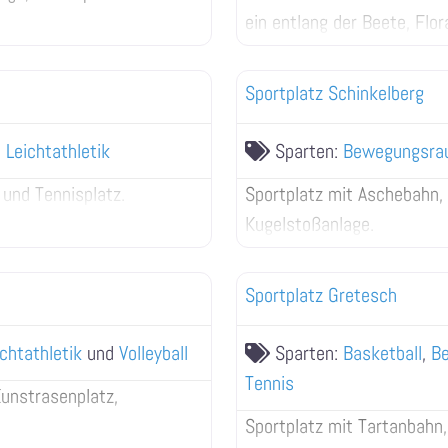
ein entlang der Beete, Flo
Sportplatz Schinkelberg
d
Leichtathletik
Sparten:
Bewegungsra
 und Tennisplatz.
Sportplatz mit Aschebahn,
Kugelstoßanlage.
Sportplatz Gretesch
ichtathletik
und
Volleyball
Sparten:
Basketball
,
B
Tennis
Kunstrasenplatz,
Sportplatz mit Tartanbahn,