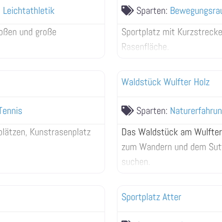
d
Leichtathletik
Sparten:
Bewegungsra
toßen und große
Sportplatz mit Kurzstreck
Rasenfläche.
Waldstück Wulfter Holz
Tennis
Sparten:
Naturerfahru
splätzen, Kunstrasenplatz
Das Waldstück am Wulfter 
zum Wandern und dem Sut
suchen.
Sportplatz Atter