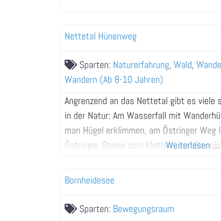
Nettetal Hünenweg
Sparten:
Naturerfahrung
,
Wald
,
Wander
Wandern (Ab 8-10 Jahren)
Angrenzend an das Nettetal gibt es viel
in der Natur: Am Wasserfall mit Wander
man Hügel erklimmen, am Östringer Weg l
Östringer Steine zum Klettern und Blancier
Weiterlesen …
Wald- und Wiesenstücke können erkundet
Bornheidesee
Sparten:
Bewegungsraum