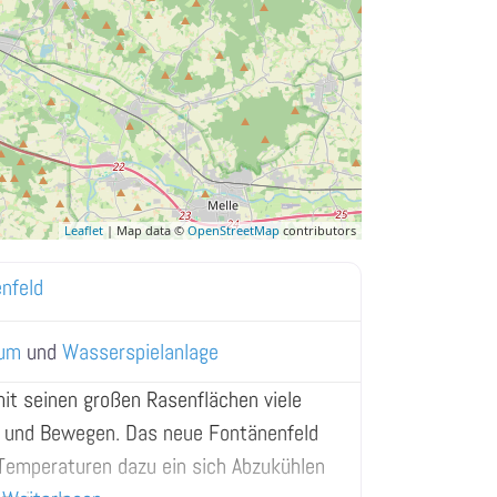
Leaflet
| Map data ©
OpenStreetMap
contributors
nfeld
um
und
Wasserspielanlage
it seinen großen Rasenflächen viele
n und Bewegen. Das neue Fontänenfeld
 Temperaturen dazu ein sich Abzukühlen