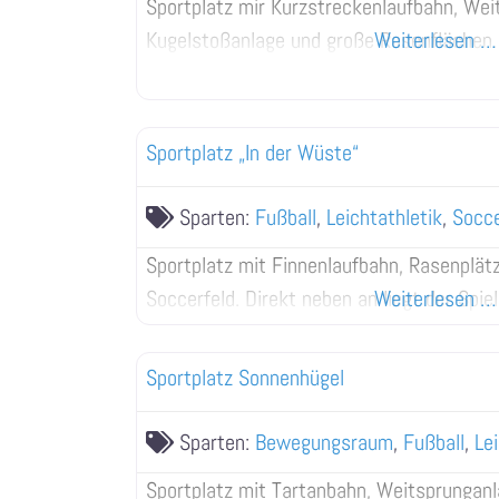
Sportplatz mir Kurzstreckenlaufbahn, Wei
Kugelstoßanlage und große Rasenflächen.
Weiterlesen …
Sportplatz „In der Wüste“
Sparten:
Fußball
,
Leichtathletik
,
Socc
Sportplatz mit Finnenlaufbahn, Rasenplätz
Soccerfeld. Direkt neben an liegt der Spie
Weiterlesen …
Sportplatz Sonnenhügel
Sparten:
Bewegungsraum
,
Fußball
,
Le
Sportplatz mit Tartanbahn, Weitsprunganl